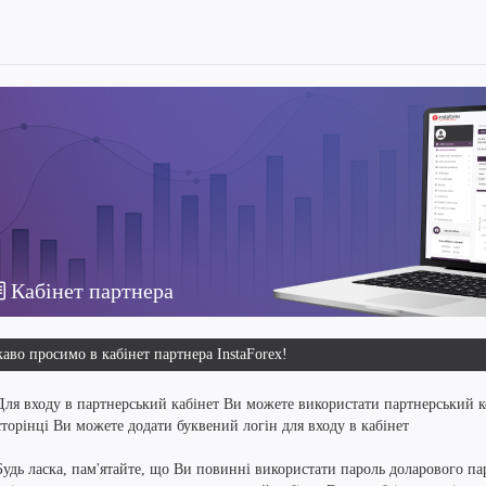
Кабінет партнера
аво просимо в кабінет партнера InstaForex!
Для входу в партнерський кабінет Ви можете використати партнерський к
сторінці Ви можете додати буквений логін для входу в кабінет
Будь ласка, пам'ятайте, що Ви повинні використати пароль доларового пар