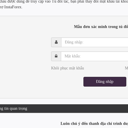
khẩu được dùng để truy cập vào Tủ đối tác, bạn phải thay đổi mật khẩu tài kh
trợ InstaForex.
Mẫu đơn xác minh trong tủ đối
Đăng
nhập:
Mật
khẩu:
Khôi phục mật khẩu
M
Đăng nhập
g tin quan trọng
Luôn chú ý đến thanh địa chỉ trình du