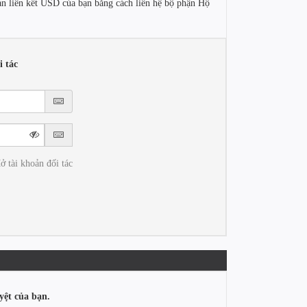
oản liên kết USD của bạn bằng cách liên hệ bộ phận Hộ
 tác
ở tài khoản đối tác
yệt của bạn.