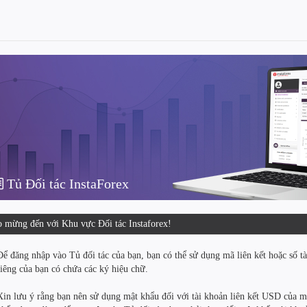
Tủ Đối tác InstaForex
 mừng đến với Khu vực Đối tác Instaforex!
Để đăng nhập vào Tủ đối tác của bạn, bạn có thể sử dụng mã liên kết hoặc số tà
riêng của bạn có chứa các ký hiệu chữ.
Xin lưu ý rằng bạn nên sử dụng mật khẩu đối với tài khoản liên kết USD của mì