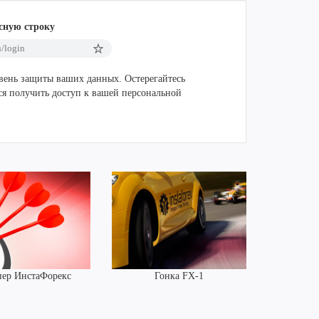
сную строку
u/login
вень защиты ваших данных. Остерегайтесь
я получить доступ к вашей персональной
ер ИнстаФорекс
Гонка FX-1