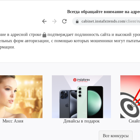
Всегда обращайте внимание на адре
cabinet.instafxtrends.com
/client/r
чие в адресной строке
подтверждает подлинность сайта и высокий уро
ельных форм авторизации, с помощью которых мошенники могут пытатьс
рмации.
Девайсы в подарок
Мисс Азия
Снайп
Все конкурсы