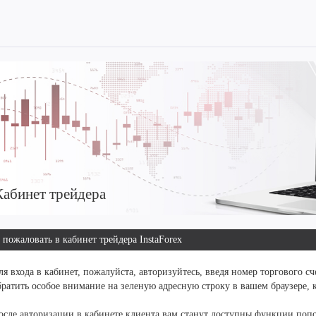
абинет трейдера
 пожаловать в кабинет трейдера InstaForex
ля входа в кабинет, пожалуйста, авторизуйтесь, введя номер торгового с
братить особое внимание на зеленую адресную строку в вашем браузере, 
осле авторизации в кабинете клиента вам станут доступны функции пополн