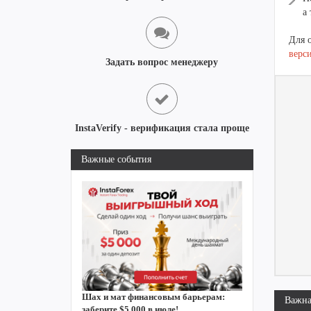
а
Для 
верс
Задать вопрос менеджеру
InstaVerify - верификация стала проще
Важные события
Шах и мат финансовым барьерам:
Важна
заберите $5 000 в июле!