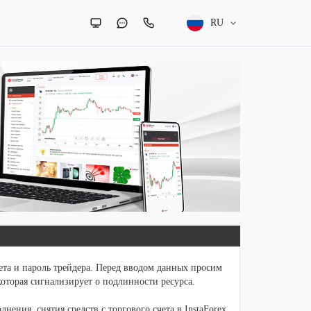
RU
чета и пароль трейдера. Перед вводом данных просим
которая сигнализирует о подлинности ресурса.
ения, снятия средств с торгового счета в InstaForex,